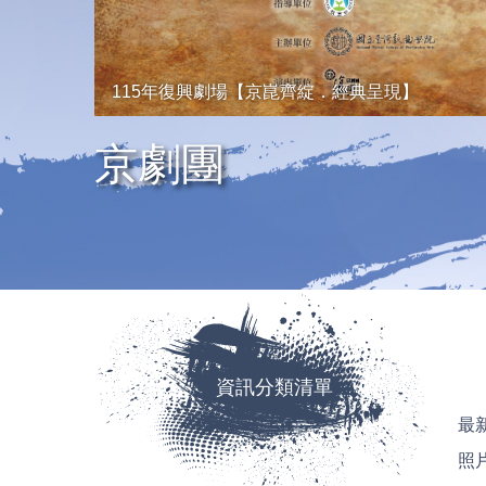
115年復興劇場【京崑齊綻．經典呈現】
京劇團
資訊分類清單
最
照