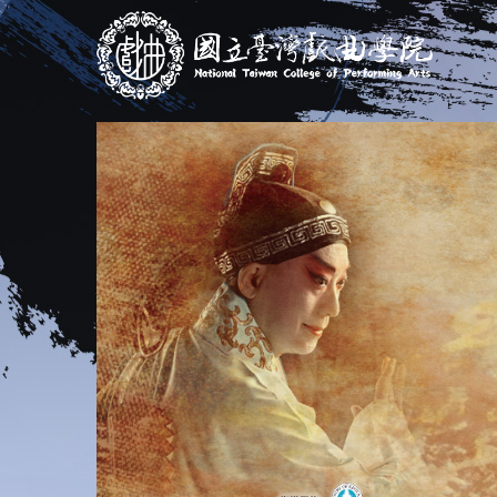
跳
到
主
要
內
容
區