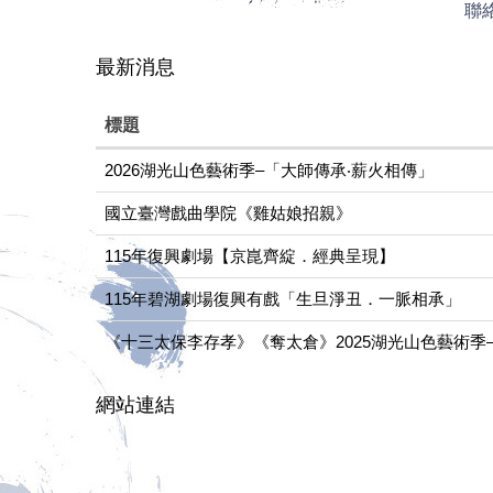
聯
最新消息
標題
2026湖光山色藝術季–「大師傳承‧薪火相傳」
國立臺灣戲曲學院《雞姑娘招親》
115年復興劇場【京崑齊綻．經典呈現】
115年碧湖劇場復興有戲「生旦淨丑．一脈相承」
《十三太保李存孝》《奪太倉》2025湖光山色藝術季
網站連結